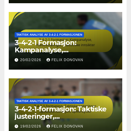
TAKTISK ANALYSE AV 3-4-2-1 FORMASJONEN
3-4-2-1 Formasjon:
Kampanalyse,
Ytelsesmålinger, Statistiske
20/02/2026
FELIX DONOVAN
innsikter
TAKTISK ANALYSE AV 3-4-2-1 FORMASJONEN
3-4-2-1-formasjon: Taktiske
justeringer,
Spilladministrasjon,
19/02/2026
FELIX DONOVAN
Spillerbytter