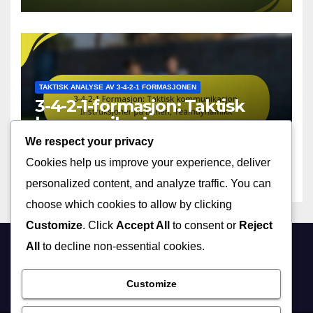
TAKTISK ANALYSE AV 3-4-2-1 FORMASJONEN
3-4-2-1-formasjon: Taktisk
kommunikasjon,
Instruksjoner på banen,
We respect your privacy
19/02/2026
FELIX DONOVAN
Teamdynamikk
Cookies help us improve your experience, deliver
personalized content, and analyze traffic. You can
choose which cookies to allow by clicking
Customize
. Click
Accept All
to consent or
Reject
All
to decline non-essential cookies.
nordschleife.no
Customize