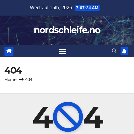
Skip
Wed. Jul 15th, 2026
7:07:24 AM
to
content
nordschleife.no
404
Home
404
4
4