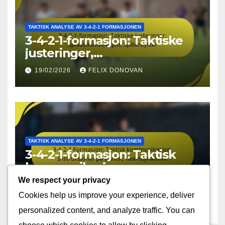
TAKTISK ANALYSE AV 3-4-2-1 FORMASJONEN
3-4-2-1-formasjon: Taktiske
justeringer,
Spilladministrasjon,
19/02/2026
FELIX DONOVAN
Spillerbytter
TAKTISK ANALYSE AV 3-4-2-1 FORMASJONEN
3-4-2-1-formasjon: Taktisk
kommunikasjon,
Instruksjoner på banen,
We respect your privacy
19/02/2026
FELIX DONOVAN
Teamdynamikk
Cookies help us improve your experience, deliver
personalized content, and analyze traffic. You can