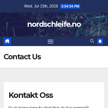
Skip
Wed. Jul 15th, 2026
3:04:55 PM
to
content
nordschleife.no
Contact Us
Kontakt Oss
Vi vil gjerne høre fra deg! Hvis du har spørsmål,