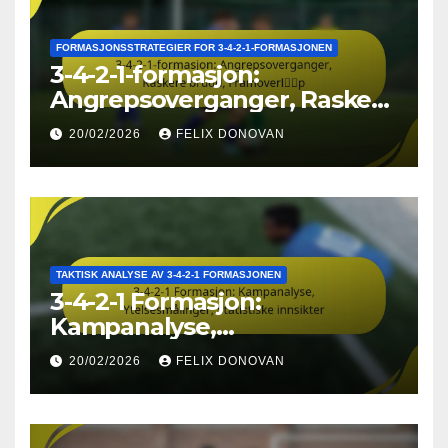
FORMASJONSSTRATEGIER FOR 3-4-2-1-FORMASJONEN
3-4-2-1-formasjon:
Angrepsoverganger, Raskere
brudd, Framoverløp
20/02/2026
FELIX DONOVAN
TAKTISK ANALYSE AV 3-4-2-1 FORMASJONEN
3-4-2-1 Formasjon:
Kampanalyse,
Ytelsesmålinger, Statistiske
20/02/2026
FELIX DONOVAN
innsikter