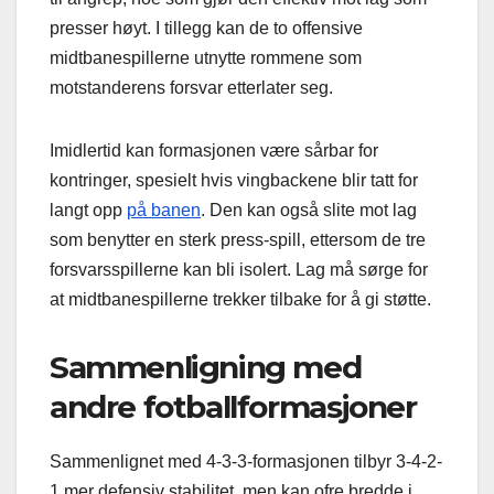
presser høyt. I tillegg kan de to offensive
midtbanespillerne utnytte rommene som
motstanderens forsvar etterlater seg.
Imidlertid kan formasjonen være sårbar for
kontringer, spesielt hvis vingbackene blir tatt for
langt opp
på banen
. Den kan også slite mot lag
som benytter en sterk press-spill, ettersom de tre
forsvarsspillerne kan bli isolert. Lag må sørge for
at midtbanespillerne trekker tilbake for å gi støtte.
Sammenligning med
andre fotballformasjoner
Sammenlignet med 4-3-3-formasjonen tilbyr 3-4-2-
1 mer defensiv stabilitet, men kan ofre bredde i