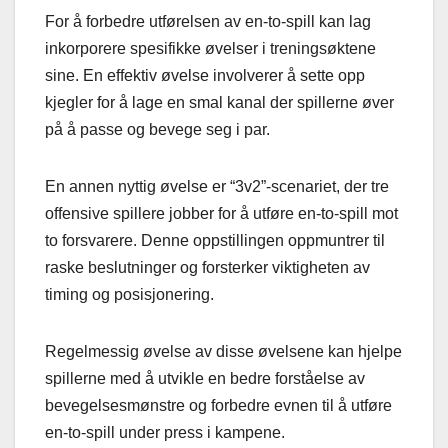
For å forbedre utførelsen av en-to-spill kan lag
inkorporere spesifikke øvelser i treningsøktene
sine. En effektiv øvelse involverer å sette opp
kjegler for å lage en smal kanal der spillerne øver
på å passe og bevege seg i par.
En annen nyttig øvelse er “3v2”-scenariet, der tre
offensive spillere jobber for å utføre en-to-spill mot
to forsvarere. Denne oppstillingen oppmuntrer til
raske beslutninger og forsterker viktigheten av
timing og posisjonering.
Regelmessig øvelse av disse øvelsene kan hjelpe
spillerne med å utvikle en bedre forståelse av
bevegelsesmønstre og forbedre evnen til å utføre
en-to-spill under press i kampene.