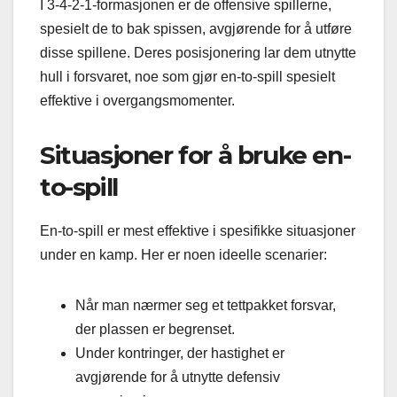
I 3-4-2-1-formasjonen er de offensive spillerne,
spesielt de to bak spissen, avgjørende for å utføre
disse spillene. Deres posisjonering lar dem utnytte
hull i forsvaret, noe som gjør en-to-spill spesielt
effektive i overgangsmomenter.
Situasjoner for å bruke en-
to-spill
En-to-spill er mest effektive i spesifikke situasjoner
under en kamp. Her er noen ideelle scenarier:
Når man nærmer seg et tettpakket forsvar,
der plassen er begrenset.
Under kontringer, der hastighet er
avgjørende for å utnytte defensiv