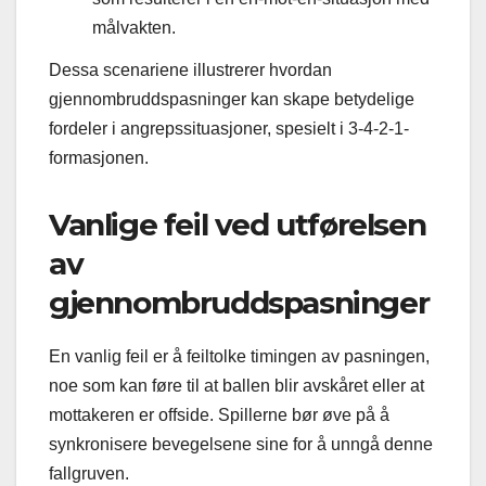
målvakten.
Dessa scenariene illustrerer hvordan
gjennombruddspasninger kan skape betydelige
fordeler i angrepssituasjoner, spesielt i 3-4-2-1-
formasjonen.
Vanlige feil ved utførelsen
av
gjennombruddspasninger
En vanlig feil er å feiltolke timingen av pasningen,
noe som kan føre til at ballen blir avskåret eller at
mottakeren er offside. Spillerne bør øve på å
synkronisere bevegelsene sine for å unngå denne
fallgruven.