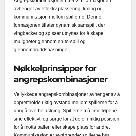
Angrepskombinasjoner i 3-4-2-1-formasjonen
avhenger av effektiv plassering, timing og
kommunikasjon mellom spillerne. Denne
formasjonen tillater dynamisk samspill, der
vingbacker og spisser utnyttes for å skape
muligheter gjennom en-to-spill og
gjennombruddspasninger.
Nøkkelprinsipper for
angrepskombinasjoner
Vellykkede angrepskombinasjoner avhenger av å
opprettholde riktig avstand mellom spillerne for å
unngå overbelastning. Spillerne må time løpene
sine effektivt, og sørge for at de er i riktig posisjon
for å motta ballen eller skape plass for andre.
Kommunikasjon er avgjørende; spillerne bør