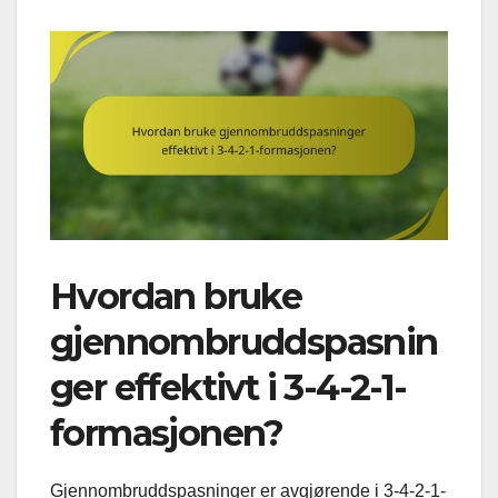
Hvordan bruke
gjennombruddspasnin
ger effektivt i 3-4-2-1-
formasjonen?
Gjennombruddspasninger er avgjørende i 3-4-2-1-