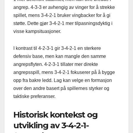
angrep. 4-3-3 er avhengig av vinger for å strekke
spillet, mens 3-4-2-1 bruker vingbacker for å gi
støtte. Dette gjør 3-4-2-1 mer tilpasningsdyktig i
visse kampsituasjoner.
I kontrast til 4-2-3-1 gir 3-4-2-1 en sterkere
defensiv base, men kan mangle den samme
angrepsflyten. 4-2-3-1 tillater mer direkte
angrepsspill, mens 3-4-2-1 fokuserer på å bygge
opp fra bakre ledd. Lag kan velge en formasjon
over den andre basert på spillernes styrker og
taktiske preferanser.
Historisk kontekst og
utvikling av 3-4-2-1-