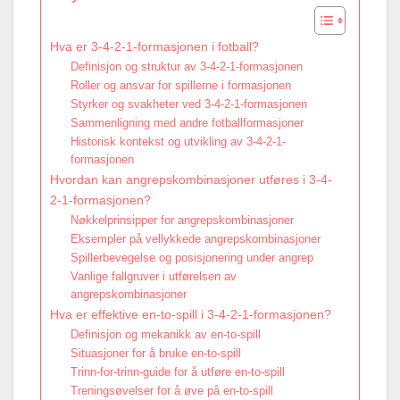
Hva er 3-4-2-1-formasjonen i fotball?
Definisjon og struktur av 3-4-2-1-formasjonen
Roller og ansvar for spillerne i formasjonen
Styrker og svakheter ved 3-4-2-1-formasjonen
Sammenligning med andre fotballformasjoner
Historisk kontekst og utvikling av 3-4-2-1-
formasjonen
Hvordan kan angrepskombinasjoner utføres i 3-4-
2-1-formasjonen?
Nøkkelprinsipper for angrepskombinasjoner
Eksempler på vellykkede angrepskombinasjoner
Spillerbevegelse og posisjonering under angrep
Vanlige fallgruver i utførelsen av
angrepskombinasjoner
Hva er effektive en-to-spill i 3-4-2-1-formasjonen?
Definisjon og mekanikk av en-to-spill
Situasjoner for å bruke en-to-spill
Trinn-for-trinn-guide for å utføre en-to-spill
Treningsøvelser for å øve på en-to-spill