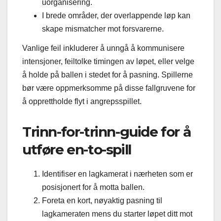
uorganisering.
I brede områder, der overlappende løp kan
skape mismatcher mot forsvarerne.
Vanlige feil inkluderer å unngå å kommunisere
intensjoner, feiltolke timingen av løpet, eller velge
å holde på ballen i stedet for å pasning. Spillerne
bør være oppmerksomme på disse fallgruvene for
å opprettholde flyt i angrepsspillet.
Trinn-for-trinn-guide for å
utføre en-to-spill
Identifiser en lagkamerat i nærheten som er
posisjonert for å motta ballen.
Foreta en kort, nøyaktig pasning til
lagkameraten mens du starter løpet ditt mot