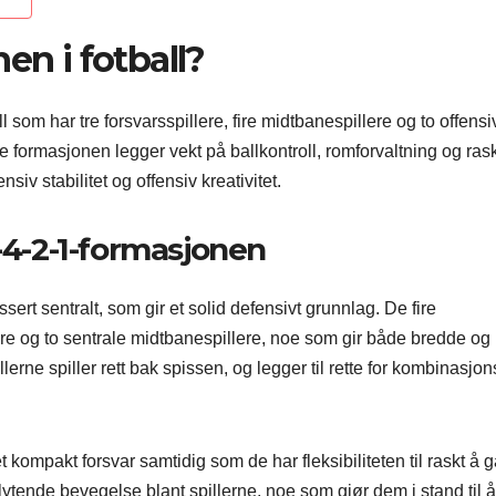
en i fotball?
ll som har tre forsvarsspillere, fire midtbanespillere og to offensi
e formasjonen legger vekt på ballkontroll, romforvaltning og ras
iv stabilitet og offensiv kreativitet.
3-4-2-1-formasjonen
ert sentralt, som gir et solid defensivt grunnlag. De fire
lere og to sentrale midtbanespillere, noe som gir både bredde og
erne spiller rett bak spissen, og legger til rette for kombinasjon
 kompakt forsvar samtidig som de har fleksibiliteten til raskt å 
lytende bevegelse blant spillerne, noe som gjør dem i stand til å