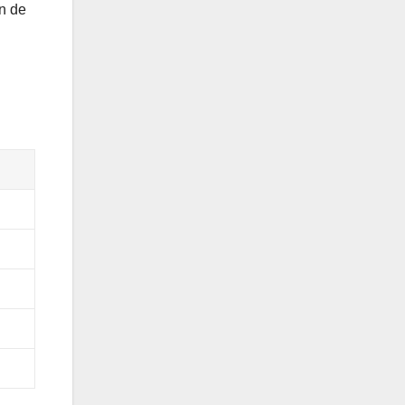
an de