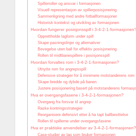
Spillerroller og ansvar i formasjonen
Visuell representasjon av spillerposisjonering
Sammenligning med andre fotballformasjoner
Historisk kontekst og utvikling av formasjonen
Hvordan fungerer posisjonsspill i 3-4-2-1-formasjonen
Opprettholde lagform under spill
Skape pasningslinjer og alternativer
Bevegelse uten ball for effektiv posisjonering
Rollen til midtbanespillere i posisjonsspill
Hvordan forvaltes rom i 3-4-2-1-formasjonen?
Utnytte rom for angrepsspill
Defensive strategier for å minimere motstanderens rom
Skape bredde og dybde på banen
Justere posisjonering basert på motstanderens formasj
Hva er overgangsfasene i 3-4-2-1-formasjonen?
Overgang fra forsvar til angrep
Raske kontringsstrategier
Reorganisere defensivt etter å ha tapt ballbesittelse
Rollen til spillerne under overgangsfasene
Hva er praktiske anvendelser av 3-4-2-1-formasjonen?
Case-studier av lag som bruker formasjonen