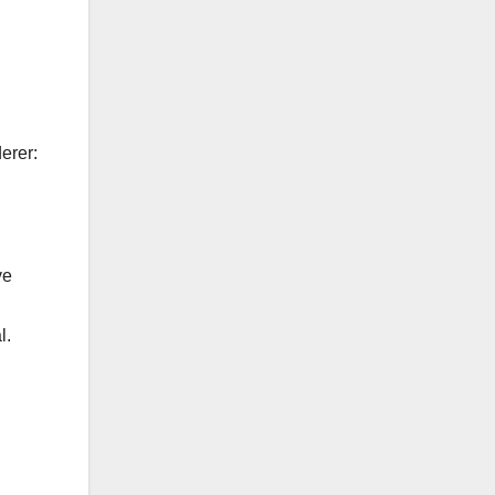
derer:
ve
l.