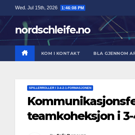
Skip
Wed. Jul 15th, 2026
1:46:09 PM
to
content
nordschleife.no
KOM I KONTAKT
BLA GJENNOM A
SPILLERROLLER I 3-4-2-1-FORMASJONEN
Kommunikasjonsferd
teamkoheksjon i 3-