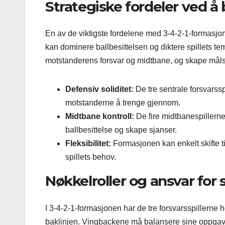
Strategiske fordeler ved å
En av de viktigste fordelene med 3-4-2-1-formasjon
kan dominere ballbesittelsen og diktere spillets t
motstanderens forsvar og midtbane, og skape måls
Defensiv soliditet:
De tre sentrale forsvarssp
motstanderne å trenge gjennom.
Midtbane kontroll:
De fire midtbanespillerne
ballbesittelse og skape sjanser.
Fleksibilitet:
Formasjonen kan enkelt skifte ti
spillets behov.
Nøkkelroller og ansvar for 
I 3-4-2-1-formasjonen har de tre forsvarsspillerne
baklinjen. Vingbackene må balansere sine oppgaver,