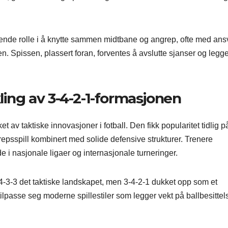
ørende rolle i å knytte sammen midtbane og angrep, ofte med ans
n. Spissen, plassert foran, forventes å avslutte sjanser og legg
ling av 3-4-2-1-formasjonen
et av taktiske innovasjoner i fotball. Den fikk popularitet tidlig p
grepsspill kombinert med solide defensive strukturer. Trenere
 i nasjonale ligaer og internasjonale turneringer.
4-3-3 det taktiske landskapet, men 3-4-2-1 dukket opp som et
 tilpasse seg moderne spillestiler som legger vekt på ballbesittel