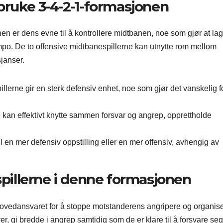
 bruke 3-4-2-1-formasjonen
en er dens evne til å kontrollere midtbanen, noe som gjør at la
empo. De to offensive midtbanespillerne kan utnytte rom mellom
janser.
illerne gir en sterk defensiv enhet, noe som gjør det vanskelig f
 kan effektivt knytte sammen forsvar og angrep, opprettholde
l en mer defensiv oppstilling eller en mer offensiv, avhengig av
spillerne i denne formasjonen
 hovedansvaret for å stoppe motstanderens angripere og organis
 gi bredde i angrep samtidig som de er klare til å forsvare se