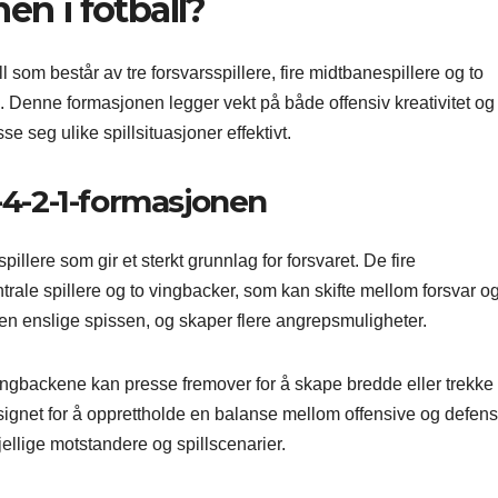
en i fotball?
ll som består av tre forsvarsspillere, fire midtbanespillere og to
s. Denne formasjonen legger vekt på både offensiv kreativitet og
se seg ulike spillsituasjoner effektivt.
3-4-2-1-formasjonen
illere som gir et sterkt grunnlag for forsvaret. De fire
trale spillere og to vingbacker, som kan skifte mellom forsvar o
den enslige spissen, og skaper flere angrepsmuligheter.
m vingbackene kan presse fremover for å skape bredde eller trekke
esignet for å opprettholde en balanse mellom offensive og defens
jellige motstandere og spillscenarier.