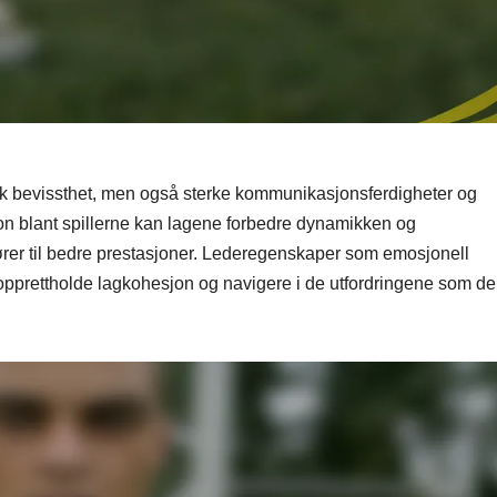
tisk bevissthet, men også sterke kommunikasjonsferdigheter og
n blant spillerne kan lagene forbedre dynamikken og
fører til bedre prestasjoner. Lederegenskaper som emosjonell
å opprettholde lagkohesjon og navigere i de utfordringene som d