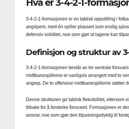
Hva er 3-4-2-1-formasjon
3-4-2-1-formasjonen er en taktisk oppstilling i fotba
angripere, med én spiller plassert som enslig spis
defensiv soliditet, noe som gjør at lagene kan tilpas
Definisjon og struktur av 
3-4-2-1-formasjonen består av tre sentrale forsvarssp
midtbanespillerne er vanligvis arrangert med to sen
angrep. De to offensive midtbanespillerne støtter 
Denne strukturen gir taktisk fleksibilitet, etterso
tilbake for å forsterke forsvaret. Formasjonen er d
ansvar, noe som gjør den tilpasningsdyktig til forsk